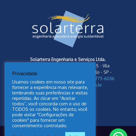
Solarterra Engenharia e Serviços Ltda.
Av. das Nações Unidas, 18.801 cj 1805 - Vila
Almeida - CEP: 04795-100 - São Paulo - SP -
Privacidade
Fones: 11 5587-3929 /
Whatsapp 11 93775-6036
Usamos cookies em nosso site para
e-mail:
contato@solarterra.com.br
fornecer a experiência mais relevante,
lembrando suas preferências e visitas
repetidas. Ao clicar em “Aceitar
todos”, você concorda com o uso de
TODOS os cookies. No entanto, você
pode visitar "Configurações de
cookies" para fornecer um
consentimento controlado.
Política de Privacidade Solarterra