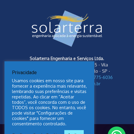
Solarterra Engenharia e Serviços Ltda.
Av. das Nações Unidas, 18.801 cj 1805 - Vila
Almeida - CEP: 04795-100 - São Paulo - SP -
Privacidade
Fones: 11 5587-3929 /
Whatsapp 11 93775-6036
Usamos cookies em nosso site para
e-mail:
contato@solarterra.com.br
fornecer a experiência mais relevante,
lembrando suas preferências e visitas
repetidas. Ao clicar em “Aceitar
todos”, você concorda com o uso de
TODOS os cookies. No entanto, você
pode visitar "Configurações de
cookies" para fornecer um
consentimento controlado.
Política de Privacidade Solarterra