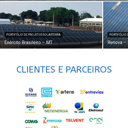
PORTIFÓLIO DE PROJETOS SOLARTERRA
PORTIFÓLIO 
Exército Brasileiro – MT
Renova – B
CLIENTES E PARCEIROS